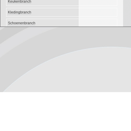
Keukenbranch
Kledingbranch
Schoenenbranch
Slagers
Sport
TV-Zenders
Voetbalstadions
Alle klanten