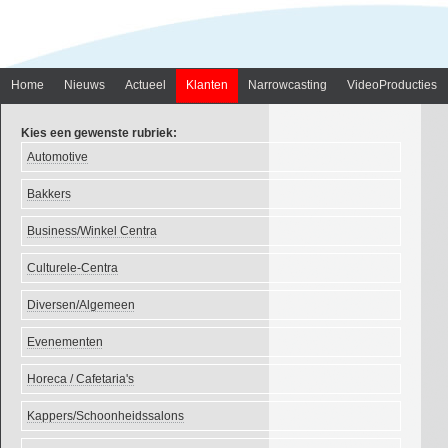
Home
Nieuws
Actueel
Klanten
Narrowcasting
VideoProducties
Kies een gewenste rubriek:
Automotive
Bakkers
Business/Winkel Centra
Culturele-Centra
Diversen/Algemeen
Evenementen
Horeca / Cafetaria's
Kappers/Schoonheidssalons